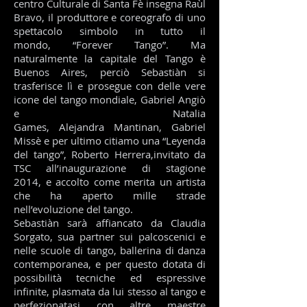
centro Culturale di Santa Fè insegna Raùl
Bravo, il produttore e coreografo di uno
spettacolo simbolo in tutto il
mondo, “Forever Tango”. Ma
naturalmente la capitale del Tango è
Buenos Aires, perciò Sebastiàn si
trasferisce lì e prosegue con delle vere
icone del tango mondiale, Gabriel Angiò
e Natalia
Games, Alejandra Mantinan, Gabriel
Missè e per ultimo citiamo una “Leyenda
del tango”, Roberto Herrera,invitato da
TSC all’inaugurazione di stagione
2014, e accolto come merita un artista
che ha aperto mille strade
nell’evoluzione del tango.
Sebastiàn sarà affiancato da Claudia
Sorgato, sua partner sui palcoscenici e
nelle scuole di tango, ballerina di danza
contemporanea, e per questo dotata di
possibilità tecniche ed espressive
infinite, plasmata da lui stesso al tango e
perfezionatasi con altre maestre