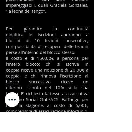
impareggiabili, quali Graciela Gonzales,
“la leona del tango”.
Per garantire la continuità
didattica le iscrizioni andranno a
blocchi di 10 lezioni consecutive,
con possibilità di recupero delle lezioni
perse all’interno del blocco stesso.
Il costo è di 150,00€ a persona per
l’intero blocco; chi si iscrive in
coppia riceve una riduzione di 20,00€ a
coppia, e chi rinnova l’iscrizione al
blocco successivo riceve un
ulteriore sconto del 10% sulla sua
tariffa. E’ richiesta la tessera associativa
di Tango Social Club/ACSI FaiTango per
tutta la stagione, al costo di 6,00€,
comprensiva di assicurazione infortunio,
con la quale si accede anche a
tutti gli eventi dell’Associazione.