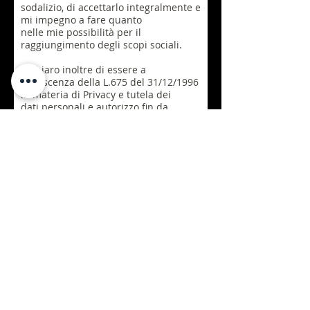
sodalizio, di accettarlo integralmente e
mi impegno a fare quanto
nelle mie possibilità per il
raggiungimento degli scopi sociali.
Dichiaro inoltre di essere a
conoscenza della L.675 del 31/12/1996
in materia di Privacy e tutela dei
dati personali e autorizzo fin da
adesso gli organi dell’Associazione ad
utilizzare i miei dati
esclusivamente agli scopi associativi.
Chiedo al Consiglio Direttivo di essere
iscritto tra i soci del sodalizio.
A seguito dell’approvazione, l’iscrizione
come Socio del Sodalizio sarà
confermata via e-mail all’indirizzo
comunicato.
Informativa Privacy
Statuto Associazione