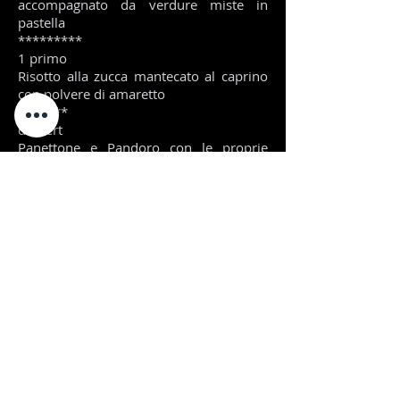
accompagnato da verdure miste in
pastella
*********
1 primo
Risotto alla zucca mantecato al caprino
con polvere di amaretto
*******
dessert
Panettone e Pandoro con le proprie
salse
(crema mascarpone, crema inglese,
salsa al cioccolato)
Panna cotta alla vaniglia
Mousse al cioccolato
*******
Incluso 1 calice di prosecco, acqua, vino
e caffè
Dress code: "Gliz & Glam" per le gentili
signore, formale per i gentili signori.
www.villaporropirelli.com
Via Edoardo Tabacchi, 20, 21056 Induno