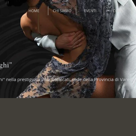
HOME
CHI SIAMO
EVENTI
CORSI
ghi"
hi" nella prestigiosa Villa Recalcati, sede della Provincia di Vare