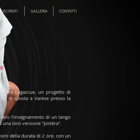
ISCRIVITI
GALLERIA
CONTATTI
ue
y Laura Legazcue, un progetto di
e di sposta a Varese presso la
ovvero l'insegnamento di un tango
d una loro versione "pistèra".
ioni della durata di 2 ore, con un