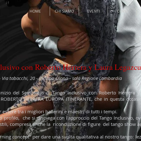
HOME
CHI SIAMO
EVENTI
CORSI
lusivo con Roberto Herrera y Laura Legazc
i - Via tabacchi, 20 - Induno Olona - sala Regione Lombardia
'inizio del Seminario di Tango Inclusivo con Roberto Herrera 
 ROBERTO HERRERA EUROPA ITINERANTE, che in questa occasion
ssere tra i migliori ballerini e maestri di tutti i tempi.
to profilo, che si dispiega con l'approccio del Tango Inclusivo, 
i stili, compresa anche la riconduzione di figure del tango show a
ning concept" per dare una svolta qualitativa al nostro tango: lez