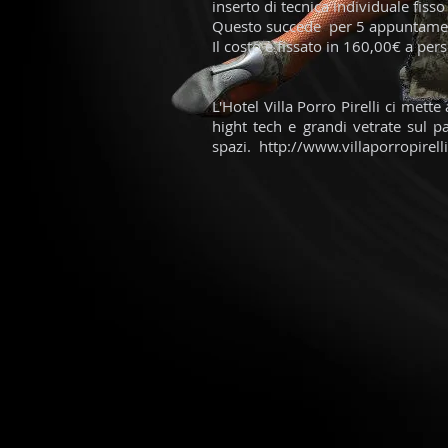
inserto di tecnica individuale fisso
Questo succede per 5 appuntamenti
Il costo è fissato in 160,00€ a per
L'Hotel Villa Porro Pirelli ci me
hight tech e grandi vetrate sul pa
spazi.
http://www.villaporropirell