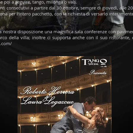
 e poi a seguire, tango, milonga o vals.
 consecutivi a partire dal 30 ottobre, sempre di giovedì, alle 20
sona per l'intero pacchetto, con la richiesta di versarlo interament
tte a nostra disposizione una magnifica sala conferenze con pavim
rco della villa; inoltre ci supporta anche con il suo ristorante,
i.com/