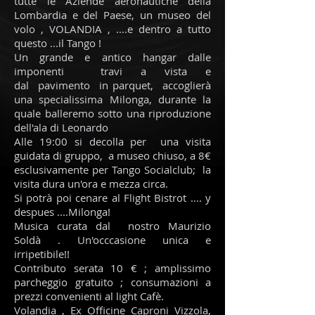
tutte le Aziende aeronautiche della
Lombardia e del Paese, un museo del
volo , VOLANDIA , ....e dentro a tutto
questo ...il Tango !
Un grande e antico hangar dalle
imponenti travi a vista e
dal pavimento in parquet, accoglierà
una specialissima Milonga, durante la
quale balleremo sotto una riproduzione
dell'ala di Leonardo
Alle 19:00 si decolla per una visita
guidata di gruppo, a museo chiuso, a 8€
esclusivamente per Tango Socialclub; la
visita dura un'ora e mezza circa.
Si potrà poi cenare al Flight Bistrot .... y
despues ....Milonga!
Musica curata dal nostro Maurizio
Soldà . Un'occcasione unica e
irripetibile!!
Contributo serata 10 € ; amplissimo
parcheggio gratuito ; consumazioni a
prezzi convenienti al light Cafè.
Volandia , Ex Officine Caproni Vizzola,