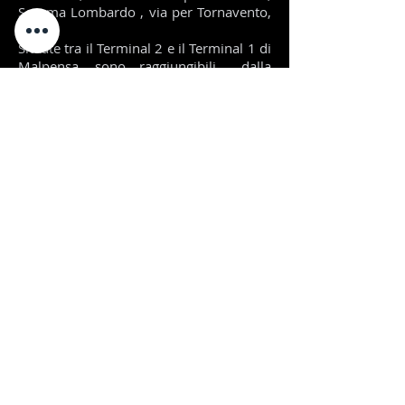
Somma Lombardo , via per Tornavento,
15.
Situate tra il Terminal 2 e il Terminal 1 di
Malpensa ,sono raggiungibili dalla
autostrada Milano-Laghi, o dalla Milano-
Torino, prendendo la SS336
Superstrada per Malpensa , uscita
VOLANDIA - Parco e Museo del Volo​.
2013 Tango Social Club Varese